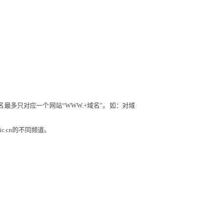
最多只对应一个网站“WWW.+域名”。如：对域
c.cn
的不同频道。