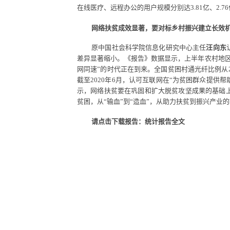
在线医疗、远程办公的用户规模分别达
3.81
亿、
2.76
网络扶贫成效显著，要对标乡村振兴建立长效
原中国社会科学院信息化研究中心主任
汪向东
差异显著缩小。《报告》
数据显示，上半年农村地
网同速”的时代正在到来。全国贫困村通光纤比例从
截至
2020
年
6
月，认可互
联网在
“
为贫
困群众提供帮
示，网络扶贫要在巩固和扩大脱贫攻坚成果的基础
贫困，从“输血”到“造血”，从助力扶贫到振兴产业
请点击下载报告：统计报告全文