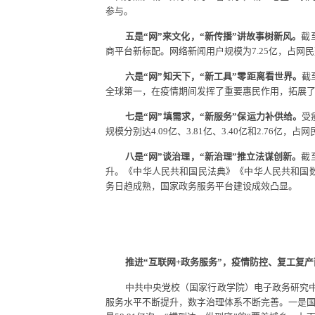
参与。
五是“网”来文化，“新传播”讲故事树新风。
截
商平台新标配。网络新闻用户规模为
7.25
亿，占网民
六是“网”知天下，“新工具”零距离看世界。
截
全球第一，在疫情期间发挥了重要惠民作用，拓展了
七是“网”填需求，“新服务”保运力补供给。
受
规模分别达
4.09
亿、
3.81
亿、
3.40
亿和
2.76
亿，占网
八是“网”谈治理，“新治理”推立法谋创新。
截
升。《中华人民共和国民法典》《中华人民共和国
务日趋成熟，国家政务服务平台建设成效凸显。
推进“互联网
+
政务服务
”
，
疫情防控、复工复产
中共中央党校（国家行政学院）电子政务研究
服务水平不断提升，数字治理体系不断完善。一是