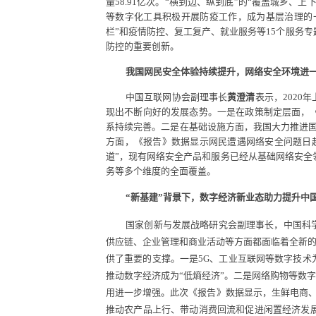
量
58.91
亿次。“横到边、纵到底”的“覆盖城乡、
等数字化工具积极开展防疫工作，成为基层治理的
栏
”
和疫
情防控、复工复产、就业服务等
15
个服务专
防控的重要创新。
我国网民安全体验持续提升，网络安全环境进
中国互联网协会副理事长
黄澄清
表示，
2020
年
现出不断向好的发展态势。一是在政策制定层面，
系持续完善。二是在基础设施方面，我国大力推进
方面，《报告》数据显示网民遭遇网络安全问题日
道”，现有网络安全产品和服务已经从基础网络安全
务等多个维度的全面覆盖。
“新基建”背景下，数字经济新业态助力提升中国
国家创新与发展战略研究会副理事长，中国科
供应链、企业管理和商业活动等方面都面临着全新的
供了重要的支撑。一是
5G
、工业互联网等数字技术
推动数字经济成为“低熵经济”。二是网络购物等数
用进一步增强。此次《报告》数据显示，生鲜电商
推动农产品上行、带动消费回流和促进闲置经济发