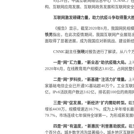
9
月
29
日，中国互联网络信息中心（
CNNIC
）
构、互联网应用发展、互联网政务发展和互联网安
互联网激发磅礴力量，助力抗疫斗争取得重大
《报告》显示，截至
2020
年
6
月，我国网民规
铁男
指出，在此次疫情期间，我国互联网产业展现
面取得了显著进展，成为我国应对新挑战、建设新
CNNIC
副主任
张晓
对报告进行了解读，从八个
一是“网”汇力量，“新业态”助抗疫稳大局。
上
2020
年
6
月，在线教育用户规模达
3.81
亿，占网民整
二是“网”罗科技，“新基建”注活力扩增量。
上
家基础电信企业已开通
5G
基站超
40
万个。工业互联
亿，
IPv6
活跃用户数达
3.62
亿，排名前
100
位的商用
三是“网”促发展，“新经济”扩内需助转型。
截
增长
4430
万，规模增速达
16.7%
，成为上半年增长最
79.7%
，市场连续七年保持全球第一，为形成新发展
四是“网”有温度，“新惠民”利普惠助脱贫。
截
个百分点。城乡数字鸿沟显著缩小，城乡地区互联