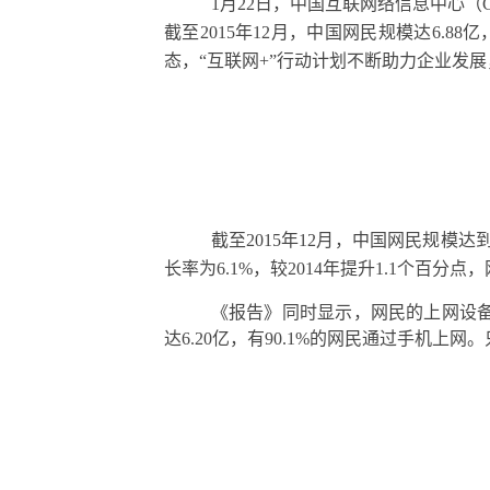
1
月
22
日，中国互联网络信息中心（
截至
2015
年
12
月，中国网民规模达
6.88
亿
态，“互联网
+
”行动计划不断助力企业发
截至
2015
年
12
月，中国网民规模达
长率为
6.1%
，较
2014
年提升
1.1
个百分点，
《报告》同时显示，网民的上网设
达
6.20
亿，有
90.1%
的网民通过手机上网。