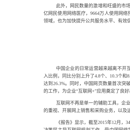
此外，网民数量的激增和旺盛的市
亿网民使用网络医疗，
9664
万人使用网络
领域，也为加快提升公共服务水平、有效
中国企业的日常运营越来越离不开
入比例，同比分别上升了
4.8
个、
10.3
个和
8
达到
26.3%
。同时，中国网页数量首次突
的工作，为企业“互联网
+
”应用奠定了良好
互联网不再是单一的辅助工具，企业
的重视、开展网上销售和采购业务，以及
《报告》显示，截至
2015
年
12
月，
3
决策层主导互联网规划工作。受中国网络